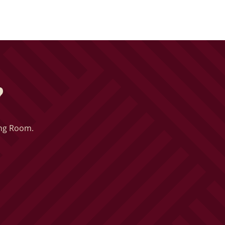
?
ing Room.