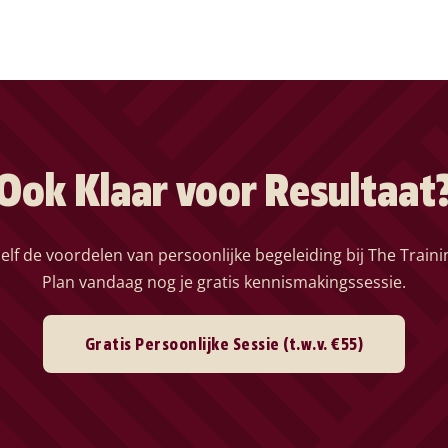
Ook Klaar voor Resultaat
elf de voordelen van persoonlijke begeleiding bij The Train
Plan vandaag nog je gratis kennismakingssessie.
Gratis Persoonlijke Sessie (t.w.v. €55)